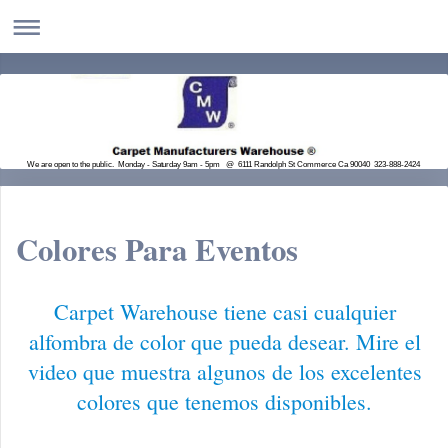
We are open to the public. Monday - Saturday 9am - 5pm @ 6111 Randolph St Commerce Ca 90040 323-888-2424
Colores Para Eventos
Carpet Warehouse tiene casi cualquier
alfombra de color que pueda desear. Mire el
video que muestra algunos de los excelentes
colores que tenemos disponibles.