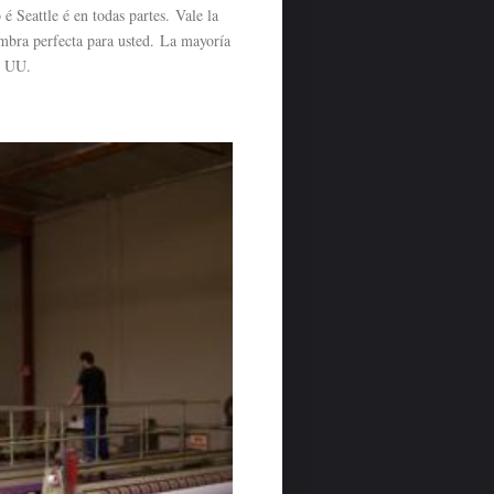
é Seattle é en todas partes.
Vale la
ombra perfecta para usted. La mayoría
. UU.